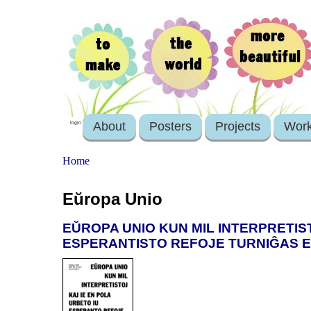
About
Posters
Projects
Wor
login
Home
Eŭropa Unio
EŬROPA UNIO KUN MIL INTERPRETIST
ESPERANTISTO REFOJE TURNIĜAS E