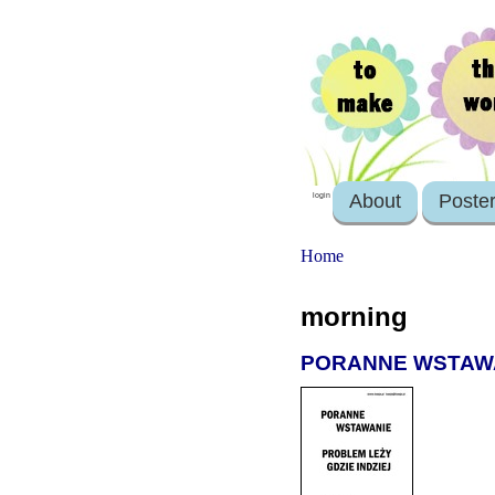
About
Poste
login
Home
morning
PORANNE WSTAWANI