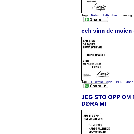
Tags:
Polish
kidbrother
morning
ech sinn de moien 
Tags:
Luxembourgish
BED
door
JEG STO OPP OM
DØRA MI