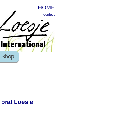
HOME
contact
Shop
rat Loesje