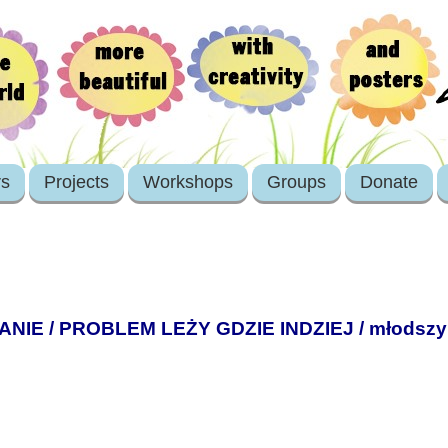
rs
Projects
Workshops
Groups
Donate
E / PROBLEM LEŻY GDZIE INDZIEJ / młodszy b