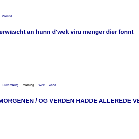
Poland
erwäscht an hunn d'welt viru menger dier fonnt
Luxemburg
morning
Welt
world
 MORGENEN / OG VERDEN HADDE ALLEREDE V