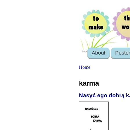
About
Poste
login
Home
karma
Nasyć ego dobrą 