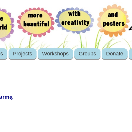
rs
Projects
Workshops
Groups
Donate
karmą