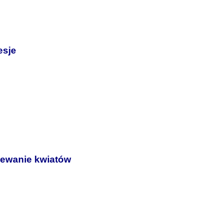
esje
lewanie kwiatów