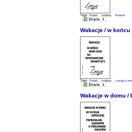
Tags:
Polish
holiday
Poland
Wakacje / w końcu 
Tags:
Polish
holiday
Loesje's mo
Wakacje w domu / 