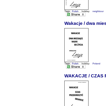
Tags:
Polish
holiday
neighbour
Wakacje / dwa mies
Tags:
Polish
holiday
Poland
WAKACJE / CZAS