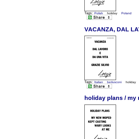
Tags:
Polish
holiday
Poland
VACANZA, DAL LAV
Tags:
Italian
berlusconi
holiday
holiday plans / my