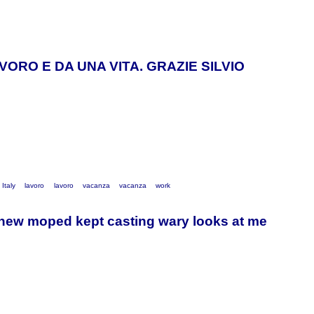
ORO E DA UNA VITA. GRAZIE SILVIO
Italy
lavoro
lavoro
vacanza
vacanza
work
 new moped kept casting wary looks at me