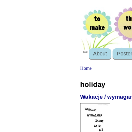
About
Poste
login
Home
holiday
Wakacje / wymagani