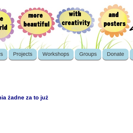
rs
Projects
Workshops
Groups
Donate
a żadne za to już