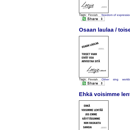
Tags:
Finnish
freedom of expressi
Osaan laulaa / tois
Tags:
Finnish
Other
sing
world
Ehkä voisimme lent