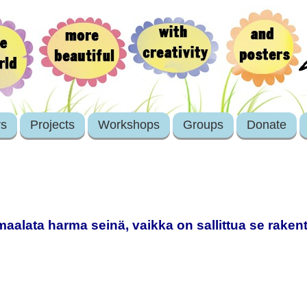
rs
Projects
Workshops
Groups
Donate
 maalata harma seinä, vaikka on sallittua se raken