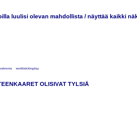
illa luulisi olevan mahdollista / näyttää kaikki n
valvonta
worldstickingday
TEENKAARET OLISIVAT TYLSIÄ