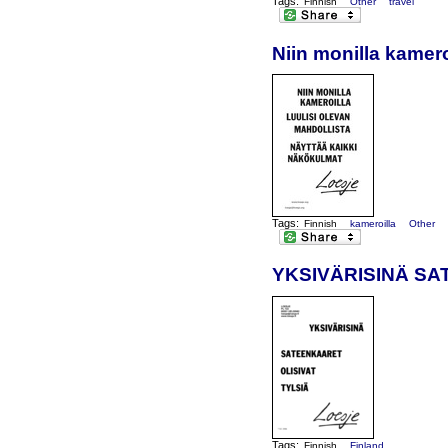
Tags:
Finnish
Other
travel
Niin monilla kamero
Tags:
Finnish
kameroilla
Other
YKSIVÄRISINÄ SA
Tags:
Finnish
Finland