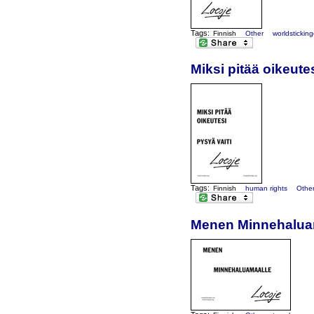
Tags:
Finnish
Other
worldstickin
Miksi pitää oikeutes
Tags:
Finnish
human rights
Othe
Menen Minnehalua