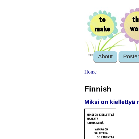
About
Poste
login
Home
Finnish
Miksi on kiellettyä