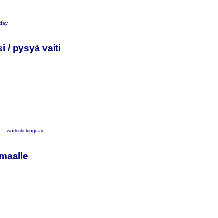
gday
i / pysyä vaiti
r
worldstickingday
maalle