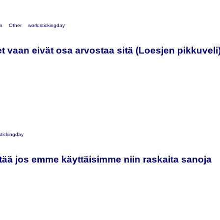
on
Other
worldstickingday
et vaan eivät osa arvostaa sitä (Loesjen pikkuveli
stickingday
ää jos emme käyttäisimme niin raskaita sanoja