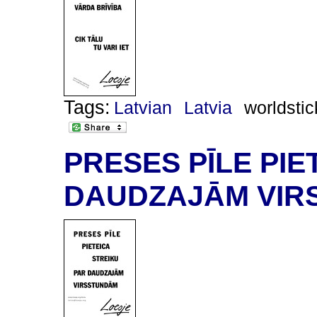
Tags:
Latvian
Latvia
worldsti
PRESES PĪLE PIE
DAUDZAJĀM VIR