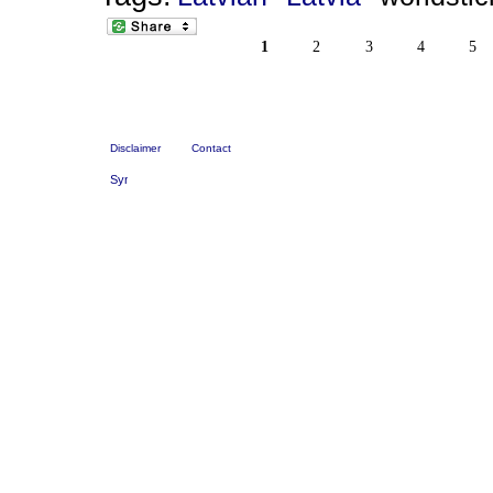
1
2
3
4
5
Disclaimer
Contact