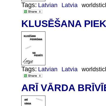
Tags:
Latvian
Latvia
worldsti
KLUSĒŠANA PIEKR
Tags:
Latvian
Latvia
worldsti
ARĪ VĀRDA BRĪVĪ