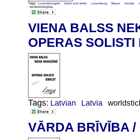
Tags:
Luxembourgish
black and white
Luxemburg
Mauer
monde
worldstickingday
VIENA BALSS NE
OPERAS SOLISTI 
Tags:
Latvian
Latvia
worldsti
VĀRDA BRĪVĪBA / 