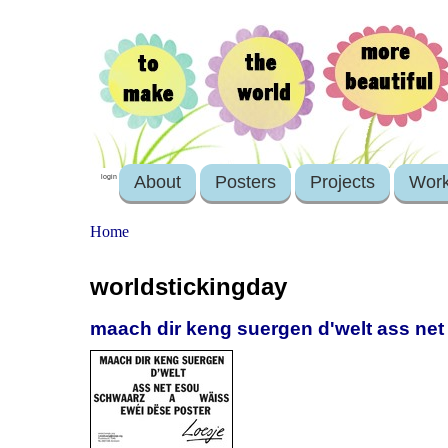
About
Posters
Projects
Wor
login
Home
worldstickingday
maach dir keng suergen d'welt ass net