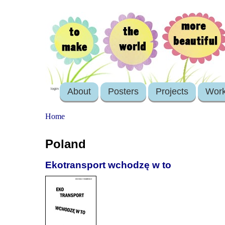
About
Posters
Projects
Wor
login
Home
Poland
Ekotransport wchodzę w to