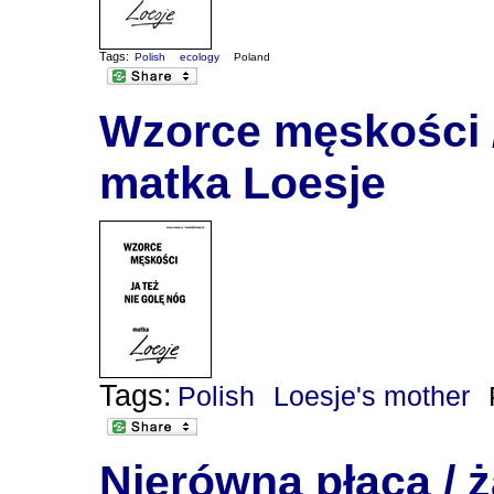
Tags:
Polish
ecology
Poland
Wzorce męskości / 
matka Loesje
Tags:
Polish
Loesje's mother
Nierówna płaca / ż