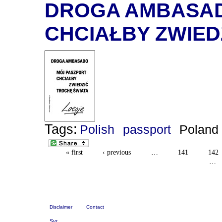
DROGA AMBASAD
CHCIAŁBY ZWIED
Tags:
Polish
passport
Poland
« first
‹ previous
…
141
142
…
Disclaimer
Contact