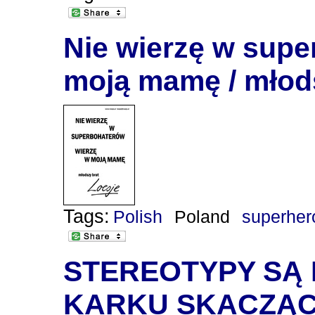
Nie wierzę w supe
moją mamę / młods
Tags:
Polish
Poland
superher
STEREOTYPY SĄ P
KARKU SKACZĄC