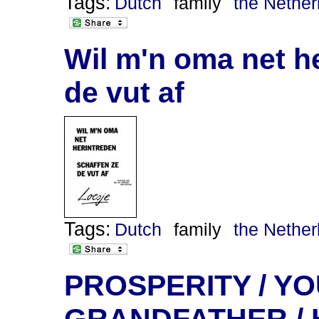
Tags:
Dutch
family
the Nether
Wil m'n oma net h
de vut af
Tags:
Dutch
family
the Nether
PROSPERITY / Y
GRANDFATHER / 