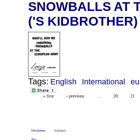
SNOWBALLS AT 
('S KIDBROTHER)
Tags:
English
International
eu
« first
‹ previous
…
20
21
Disclaimer
Contact