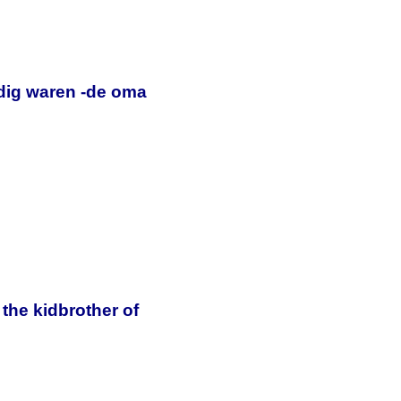
rdig waren -de oma
e kidbrother of