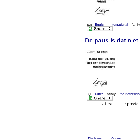
Tags:
English
International
famil
De paus is dat nie
Tags:
Dutch
family
the Netherlan
« first
‹ previo
Disclaimer
Contact