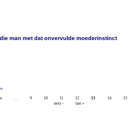
y
t die man met dat onvervulde moederinstinct
ds
us
…
9
10
11
12
13
14
15
next ›
last »