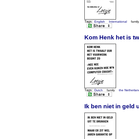
Tags:
English
International
famil
Kom Henk het is tw
Tags:
Dutch
family
the Netherlan
Ik ben niet in geld 