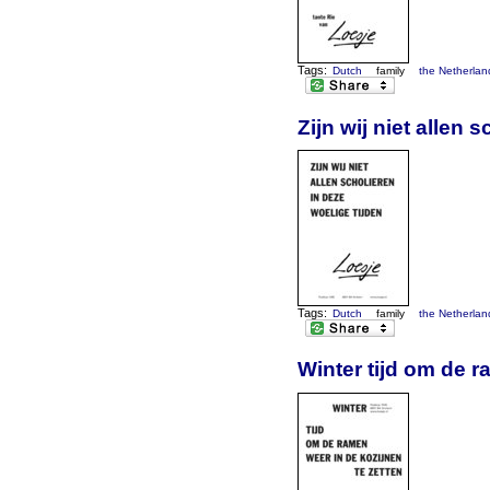
Tags:
Dutch
family
the Netherlan
Zijn wij niet allen 
Tags:
Dutch
family
the Netherlan
Winter tijd om de r