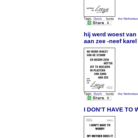
Tags:
Dutch
family
the Netherlan
hij werd woest van 
aan zee -neef karel
Tags:
Dutch
family
the Netherlan
I DON'T HAVE TO