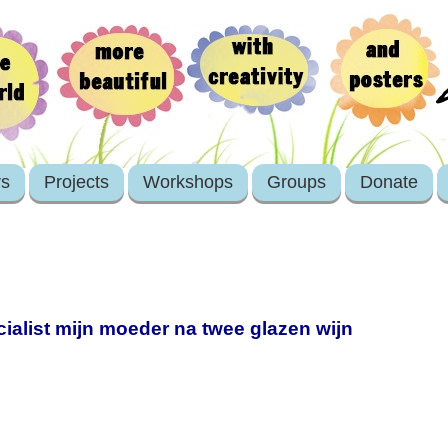
rs
Projects
Workshops
Groups
Donate
alist mijn moeder na twee glazen wijn