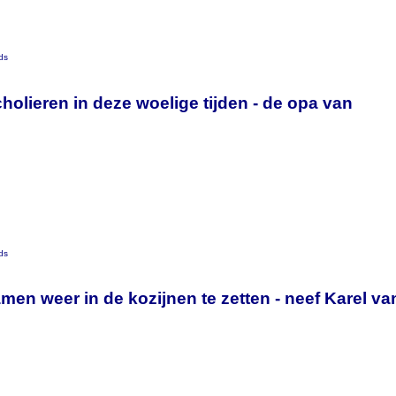
ds
scholieren in deze woelige tijden - de opa van
ds
amen weer in de kozijnen te zetten - neef Karel va