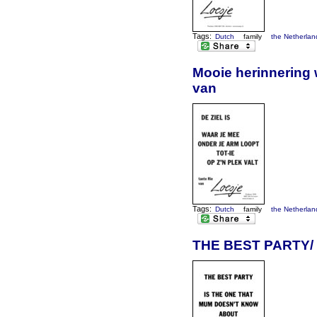
Tags:
Dutch
family
the Netherlan
Mooie herinnering 
van
Tags:
Dutch
family
the Netherlan
THE BEST PARTY/ 