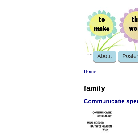
About
Poste
login
Home
family
Communicatie speci