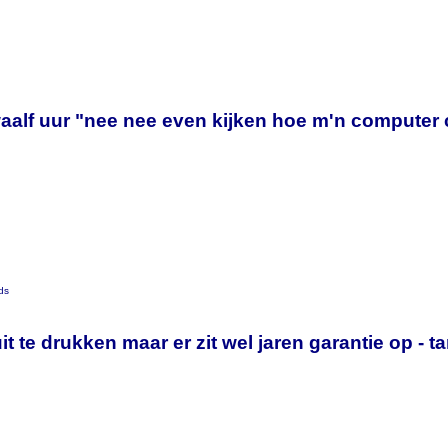
y
aalf uur "nee nee even kijken hoe m'n computer 
ds
uit te drukken maar er zit wel jaren garantie op - t