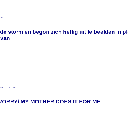
ds
de storm en begon zich heftig uit te beelden in p
 van
ds
vacation
 WORRY/ MY MOTHER DOES IT FOR ME