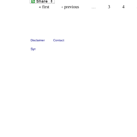
« first
‹ previous
…
3
4
Disclaimer
Contact