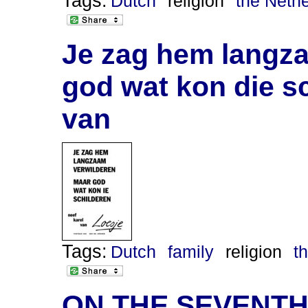
Tags:
Dutch
religion
the Neth
Je zag hem langz
god wat kon die sc
van
Tags:
Dutch
family
religion
t
ON THE SEVENT