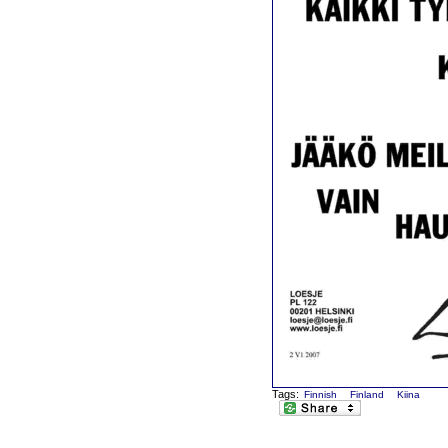
Tags:
Finnish
Finland
Kiina