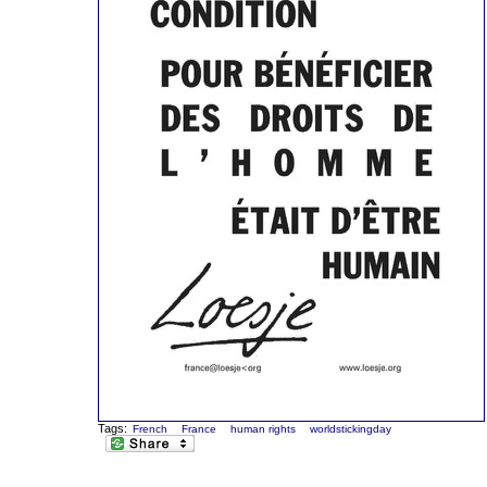
Tags:
French
France
human rights
worldstickingday