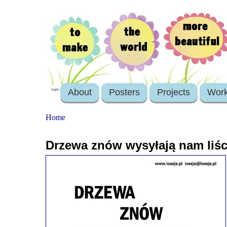
About
Posters
Projects
Wor
login
Home
Drzewa znów wysyłają nam liści