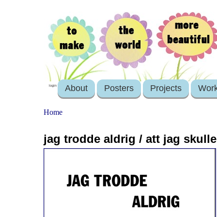
About
Posters
Projects
Wor
login
Home
jag trodde aldrig / att jag skull