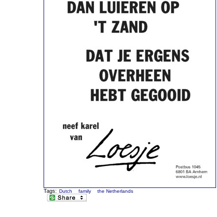
Tags:
Dutch
family
the Netherlands