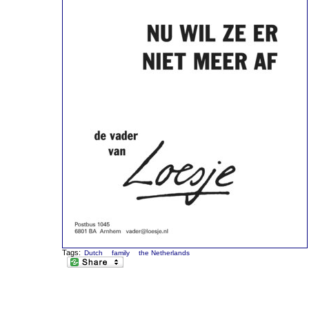
Tags:
Dutch
family
the Netherlands