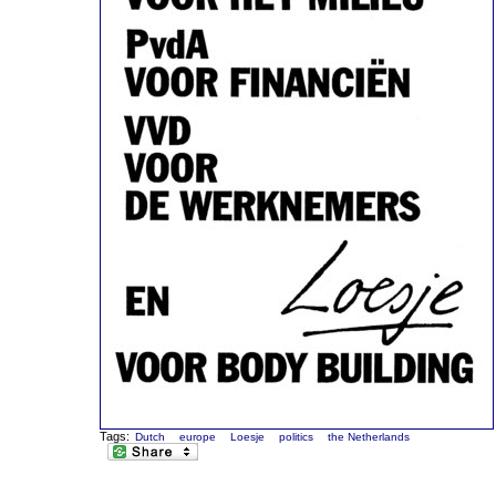
Tags:
Dutch
europe
Loesje
politics
the Netherlands