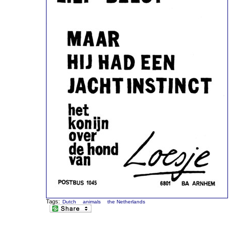
Tags:
Dutch
animals
the Netherlands