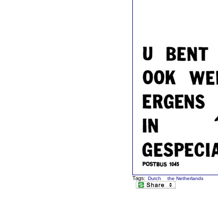
Tags:
Dutch
the Netherlands