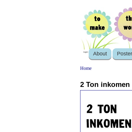
About
Poste
login
Home
2 Ton inkomen 