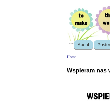
About
Poste
login
Home
Wspieram nas 