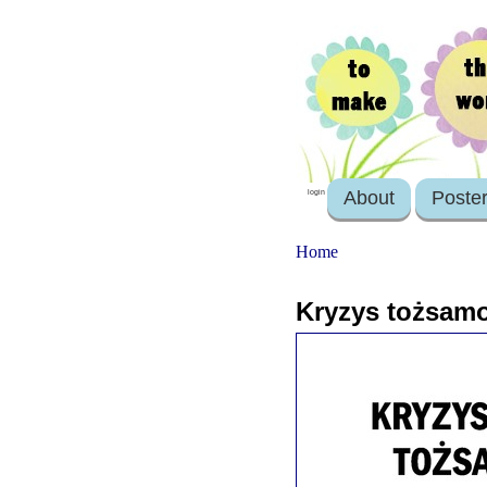
About
Poste
login
Home
Kryzys tożsamo