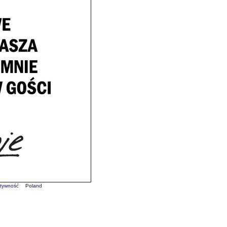
tywność
Poland