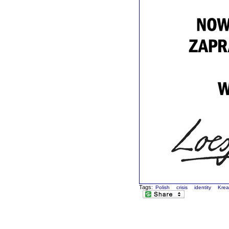
Tags:
Polish
crisis
identity
Krea