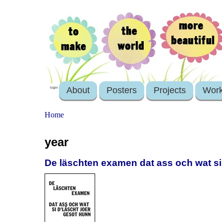
About
Posters
Projects
Wor
login
Home
year
De läschten examen dat ass och wat si