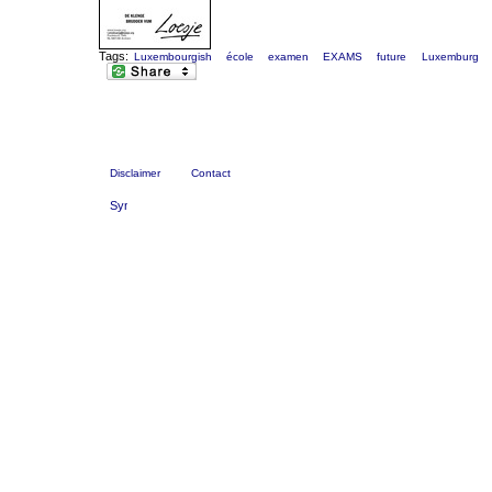
Tags:
Luxembourgish
école
examen
EXAMS
future
Luxemburg
Disclaimer
Contact