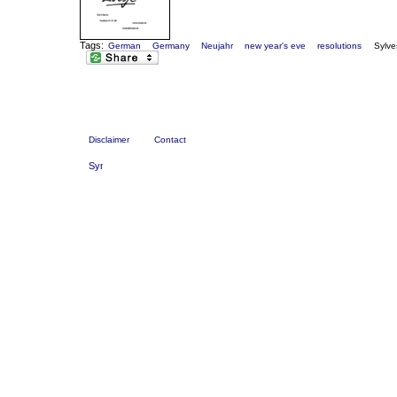
Tags:
German
Germany
Neujahr
new year's eve
resolutions
Sylve
Disclaimer
Contact