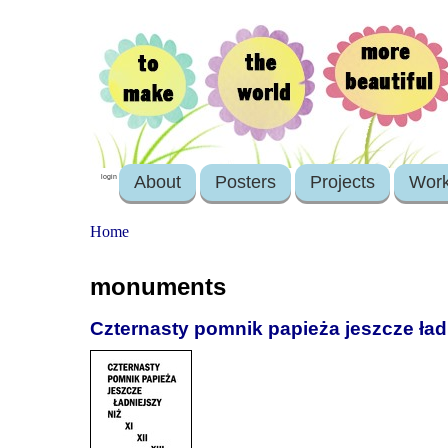
About
Posters
Projects
Wor
login
Home
monuments
Czternasty pomnik papieża jeszcze ładni