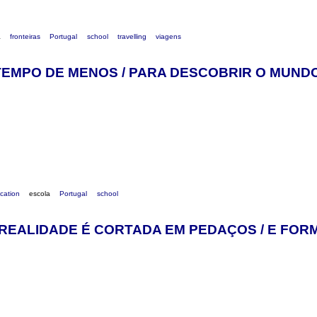
a
fronteiras
Portugal
school
travelling
viagens
TEMPO DE MENOS / PARA DESCOBRIR O MUND
cation
escola
Portugal
school
 REALIDADE É CORTADA EM PEDAÇOS / E FOR