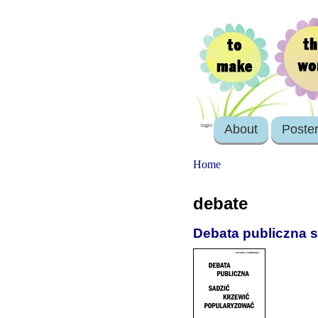
About
Poste
login
Home
debate
Debata publiczna 