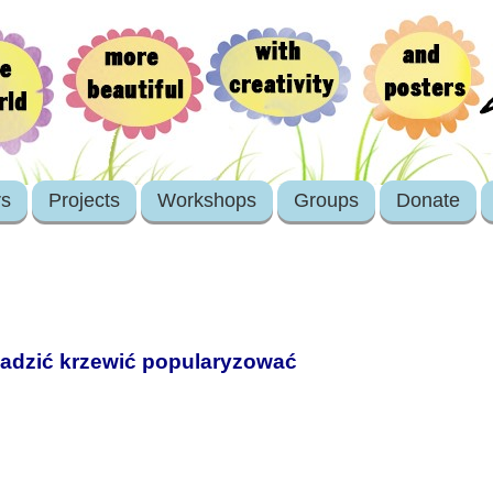
rs
Projects
Workshops
Groups
Donate
sadzić krzewić popularyzować