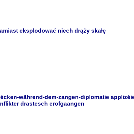
zamiast eksplodować niech drąży skałę
récken-während-dem-zangen-diplomatie applizéie
nflikter drastesch erofgaangen