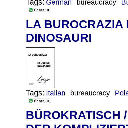
Tags:
German
bureaucracy
Bü
LA BUROCRAZIA 
DINOSAURI
Tags:
Italian
bureaucracy
Pol
BÜROKRATISCH /