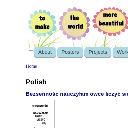
About
Posters
Projects
Wor
login
Home
Polish
Bezsenność nauczyłam owce liczyć si