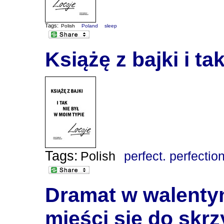
Tags:
Polish
Poland
sleep
Książę z bajki i ta
Tags:
Polish
perfect. perfectio
Dramat w walentyn
mieści się do skrzy