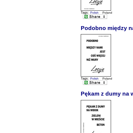
Tags:
Polish
Poland
Podobno między nam
Tags:
Polish
Poland
Pękam z dumy na wi