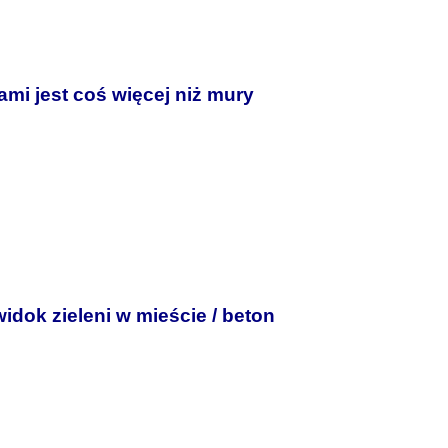
i jest coś więcej niż mury
dok zieleni w mieście / beton