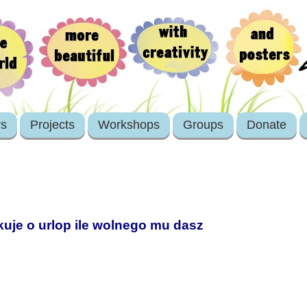
rs
Projects
Workshops
Groups
Donate
kuje o urlop ile wolnego mu dasz