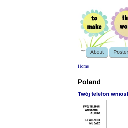
About
Poste
login
Home
Poland
Twój telefon wnios