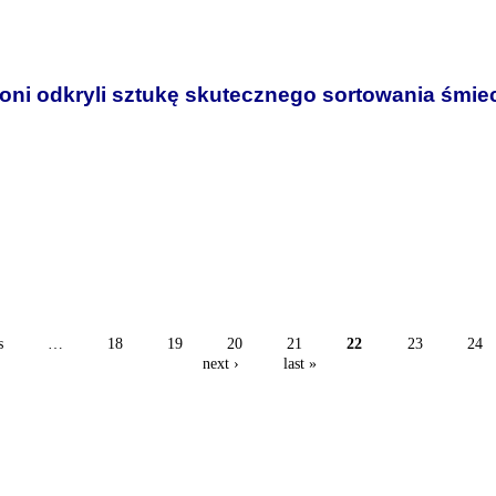
 oni odkryli sztukę skutecznego sortowania śmiec
s
…
18
19
20
21
22
23
24
next ›
last »