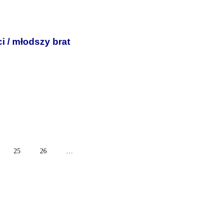
i / młodszy brat
25
26
…