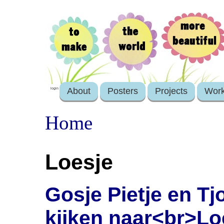
About
Posters
Projects
Wor
login
Home
Loesje
Gosje Pietje en T
kijken naar<br>Lo