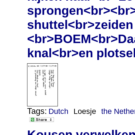
sprongen<br><br>Z
shuttel<br>zeiden
<br>BOEM<br>Daa
knal<br>en plotse
Tags:
Dutch
Loesje
the Nethe
Kousen verwelken