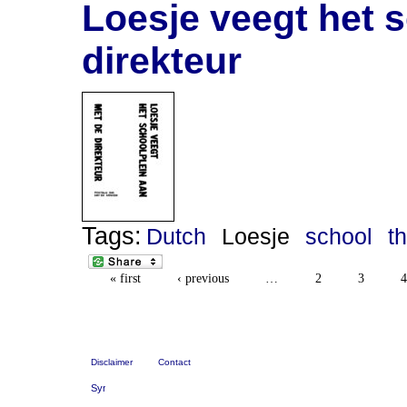
Loesje veegt het 
direkteur
Tags:
Dutch
Loesje
school
t
« first
‹ previous
…
2
3
4
Disclaimer
Contact