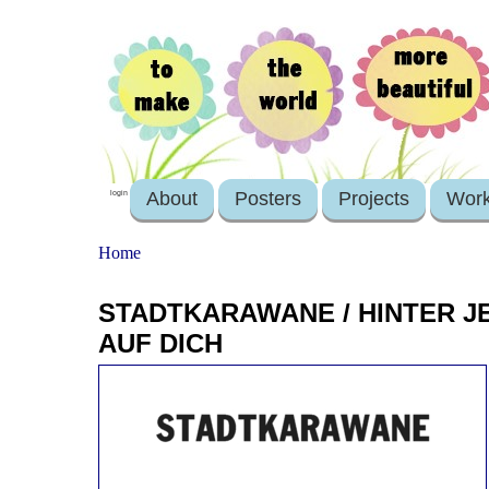
About
Posters
Projects
Wor
login
Home
STADTKARAWANE / HINTER J
AUF DICH