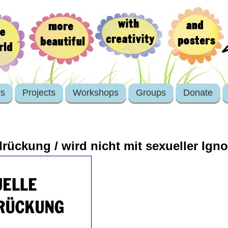
rs
Projects
Workshops
Groups
Donate
rückung / wird nicht mit sexueller Ign