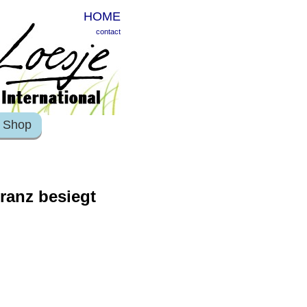
HOME
contact
Shop
oranz besiegt