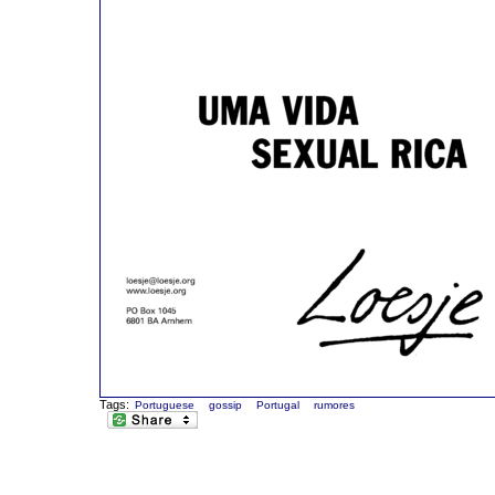
Tags:
Portuguese
gossip
Portugal
rumores