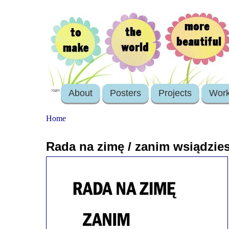
About
Posters
Projects
Wor
login
Home
Rada na zimę / zanim wsiądzies