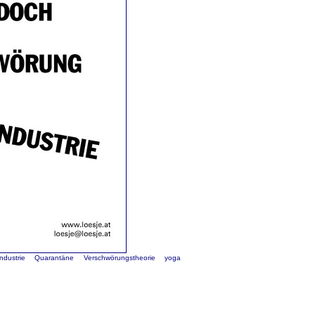
Industrie
Quarantäne
Verschwörungstheorie
yoga