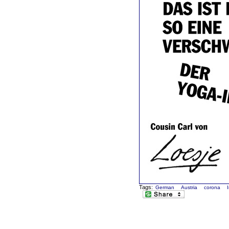
Tags:
German
Austria
corona