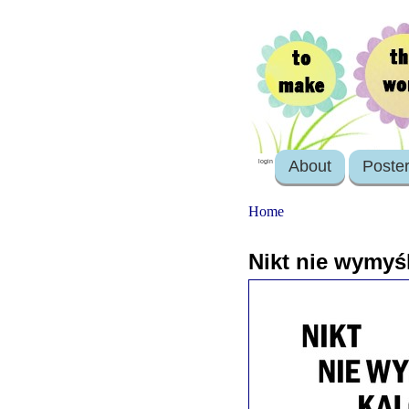
About
Poste
login
Home
Nikt nie wymyś