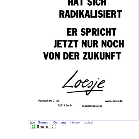
Tags:
German
Germany
history
radical