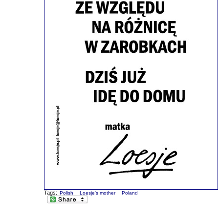
Tags:
Polish
Loesje's mother
Poland