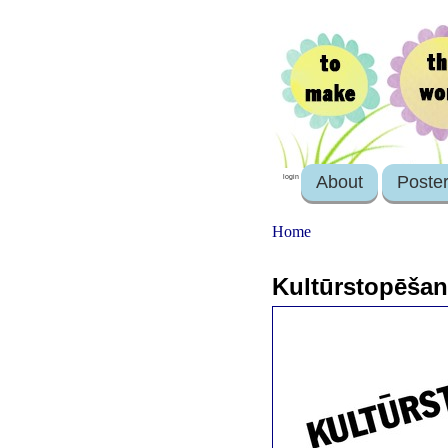
About
Poste
login
Home
Kultūrstopēšana