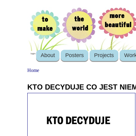
About
Posters
Projects
Wor
login
Home
KTO DECYDUJE CO JEST NIE