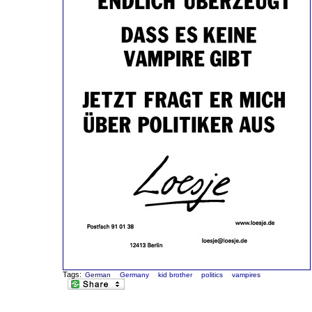
Tags:
German
Germany
kid brother
politics
vampires