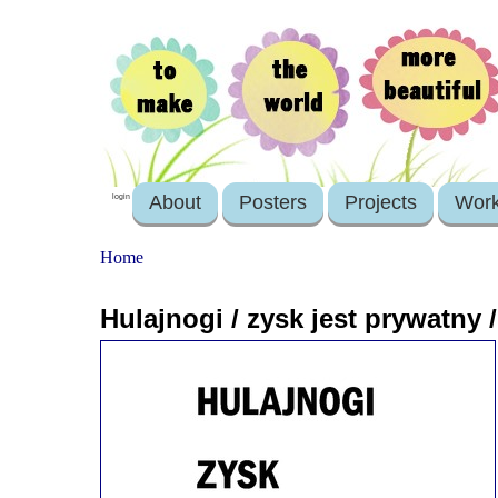
About
Posters
Projects
Wor
login
Home
Hulajnogi / zysk jest prywatny