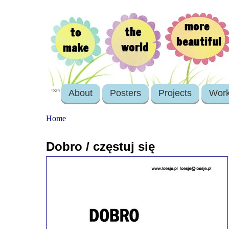
About
Posters
Projects
Wor
login
Home
Dobro / częstuj się