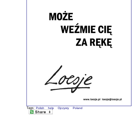
Tags:
Polish
help
Ojczysty
Poland