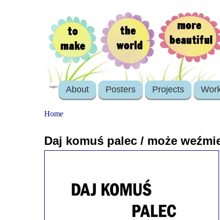
About
Posters
Projects
Wor
login
Home
Daj komuś palec / może weźmie