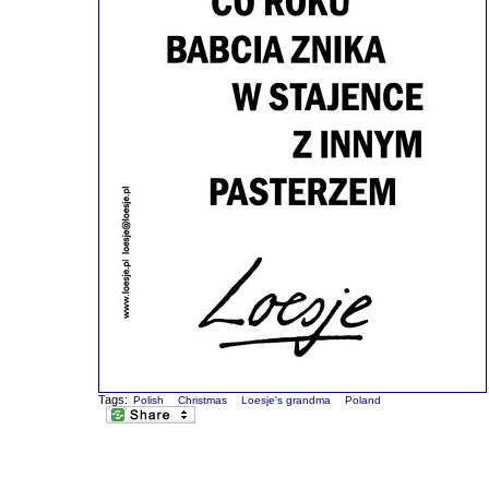
Tags:
Polish
Christmas
Loesje's grandma
Poland