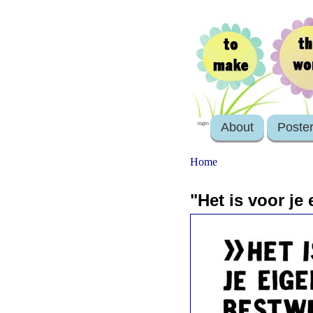
About
Poste
login
Home
"Het is voor je