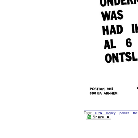
Tags:
Dutch
money
politics
the