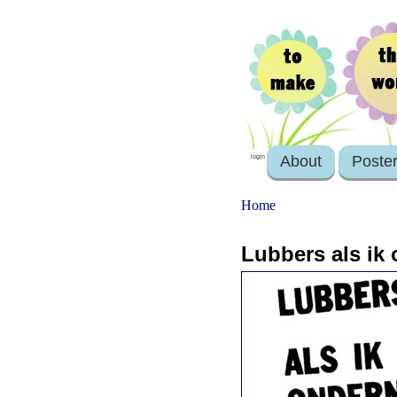
About
Poste
login
Home
Lubbers als ik 