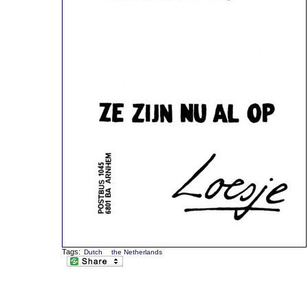
Tags:
Dutch
the Netherlands